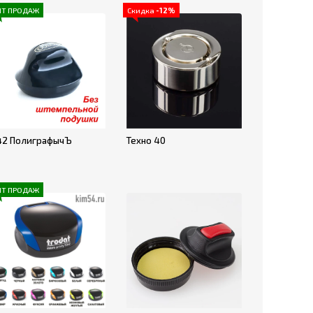
ИТ ПРОДАЖ
Скидка
-12%
42 ПолиграфычЪ
Техно 40
ИТ ПРОДАЖ