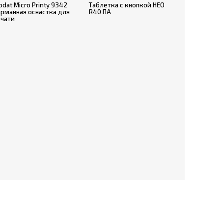
odat Micro Printy 9342
Таблетка с кнопкой НЕО
арманная оснастка для
R40 ПА
ечати