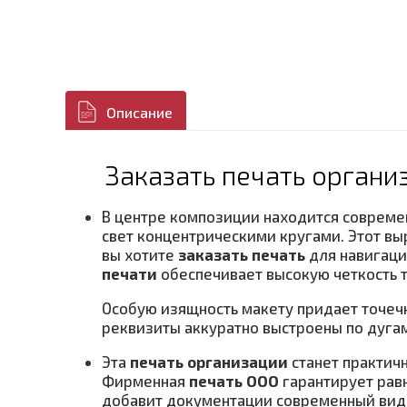
Описание
Заказать печать органи
В центре композиции находится соврем
свет концентрическими кругами. Этот в
вы хотите
заказать печать
для навигаци
печати
обеспечивает высокую четкость т
Особую изящность макету придает точеч
реквизиты аккуратно выстроены по дугам
Эта
печать организации
станет практич
Фирменная
печать ООО
гарантирует рав
добавит документации современный вид