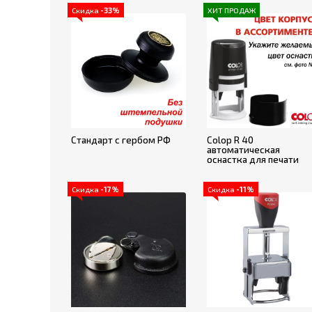
Скидка
-33%
ХИТ ПРОДАЖ
Стандарт с гербом РФ
Colop R 40
автоматическая
оснастка для печати
Скидка
-17%
Скидка
-11%