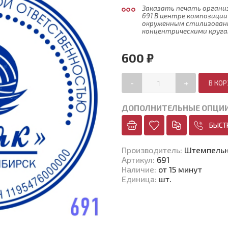
Заказать печать органи
691 В центре композици
окруженным стилизован
концентрическими круг
600 ₽
-
+
ДОПОЛНИТЕЛЬНЫЕ ОПЦИ
БЫСТ
Производитель
:
Штемпельн
Артикул
:
691
Наличие
:
от 15 минут
Единица
:
шт.