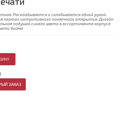
печати
ктная. Раскладывается и складывается одной рукой.
для легкого интуитивного понятного открытия. Дизайн
пельная подушка синего цвета в ассортименте корпуса
ечати диаме
И
РЫЙ ЗАКАЗ