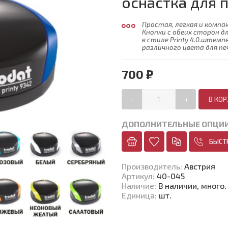
оснастка для 
Простая, легкая и компа
Кнопки с обеих сторон 
в стиле Printy 4.0.штем
различного цвета для п
700 ₽
-
+
ДОПОЛНИТЕЛЬНЫЕ ОПЦИ
БЫСТ
Производитель
:
Австрия
Артикул
:
40-045
Наличие
:
В наличии, много.
Единица
:
шт.