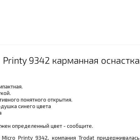
o Printy 9342 карманная оснастка
мпактная.
кой.
тивного понятного открытия.
одушка синего цвета
а
нужен определенный цвет - сообщите.
 Micro Printy 9342, компания Trodat придерживалась