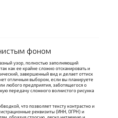
лнистым фоном
разный узор, полностью заполняющий
, так как ее крайне сложно отсканировать и
сический, завершенный вид и делает оттиск
анет отличным выбором, если вы планируете
ли любого предприятия, заботящегося о
ную передачу сложного волнистого рисунка
водкой, что позволяет тексту контрастно и
гистрационные реквизиты (ИНН, ОГРН) и
ям, образуя строгую, легко читаемую и