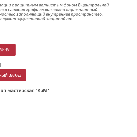
изации с защитным волнистым фоном В центральной
тся сложная графическая композиция: плотный
лностью заполняющий внутреннее пространство.
а служит эффективной защитой от
И
РЫЙ ЗАКАЗ
ая мастерская "КиМ"