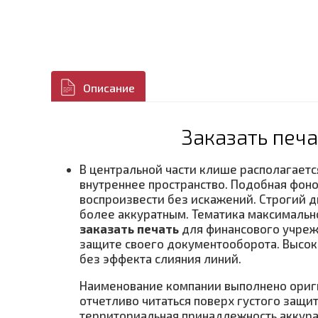
Описание
Заказать печ
В центральной части клише располагает
внутреннее пространство. Подобная фон
воспроизвести без искажений. Строгий д
более аккуратным. Тематика максимально
заказать печать
для финансового учреж
защите своего документооборота. Высо
без эффекта слияния линий.
Наименование компании выполнено ориги
отчетливо читаться поверх густого защи
территориальная принадлежность аккура