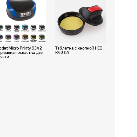
odat Micro Printy 9342
Таблетка с кнопкой НЕО
арманная оснастка для
R40 ПА
ечати