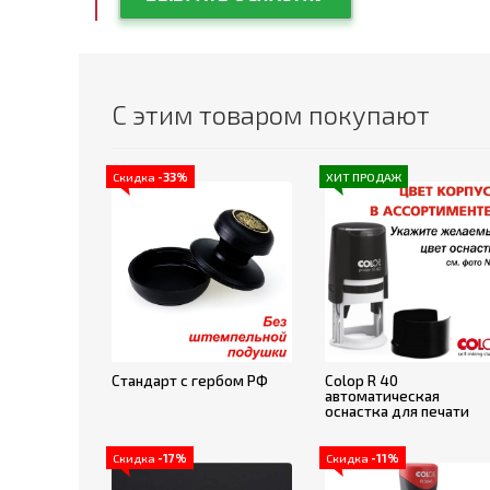
С этим товаром покупают
Скидка
-33%
ХИТ ПРОДАЖ
Стандарт с гербом РФ
Colop R 40
автоматическая
оснастка для печати
Скидка
-17%
Скидка
-11%