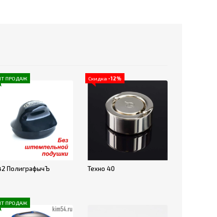
ИТ ПРОДАЖ
Скидка
-12%
42 ПолиграфычЪ
Техно 40
ИТ ПРОДАЖ