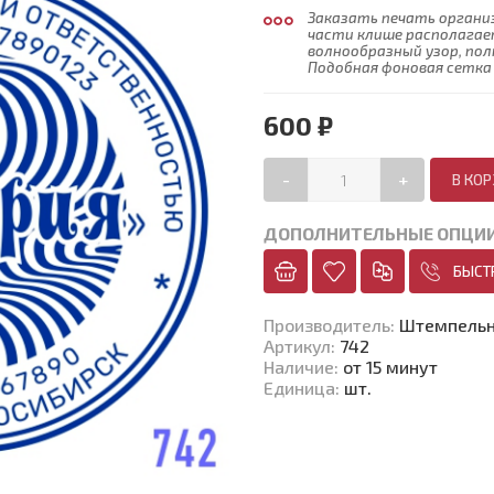
Заказать печать орган
части клише располагае
волнообразный узор, по
Подобная фоновая сетк
600 ₽
-
+
ДОПОЛНИТЕЛЬНЫЕ ОПЦИ
БЫСТ
Производитель
:
Штемпельн
Артикул
:
742
Наличие
:
от 15 минут
Единица
:
шт.