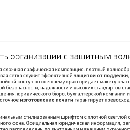
ать организации с защитным во
ся сложная графическая композиция: плотный волнооб
овая сетка служит эффективной
защитой от подделки
войной контур по внешнему краю придает макету клас
й безопасности, надежности и высоких стандартов ст
дения, юридического бюро, бухгалтерской компании и
коточное
изготовление печати
гарантирует превосход
нальным стилизованным шрифтом с плотной светлой об
тного фона. Официальная юридическая информация, ре
тно распределены по внутренним и внешним окружност