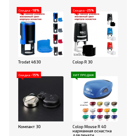
Скидка
-18%
Скидка
-25%
Trodat 4630
Colop R 30
Скидка
-15%
ХИТ ПРОДАЖ
Компакт 30
Colop Mouse R 40
карманная оснастка
для печати