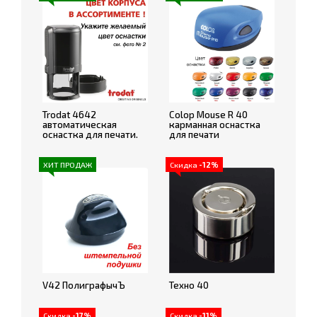
Trodat 4642
Colop Mouse R 40
автоматическая
карманная оснастка
оснастка для печати.
для печати
ХИТ ПРОДАЖ
Скидка
-12%
V42 ПолиграфычЪ
Техно 40
Скидка
-17%
Скидка
-11%