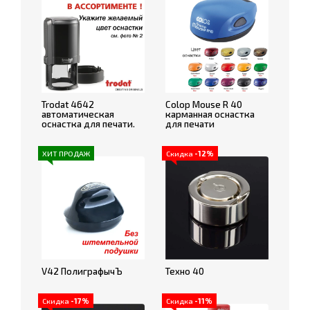
Trodat 4642
Colop Mouse R 40
автоматическая
карманная оснастка
оснастка для печати.
для печати
ХИТ ПРОДАЖ
Скидка
-12%
V42 ПолиграфычЪ
Техно 40
Скидка
-17%
Скидка
-11%