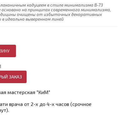
 лаконичным кадуцеем в стиле минимализма В-73
 основано на принципах современного минимализма,
медицины очищены от избыточных декоративных
 в идеально выверенном линей
И
РЫЙ ЗАКАЗ
ая мастерская "КиМ"
ти врача от 2-х до 4-х часов (срочное
ут).