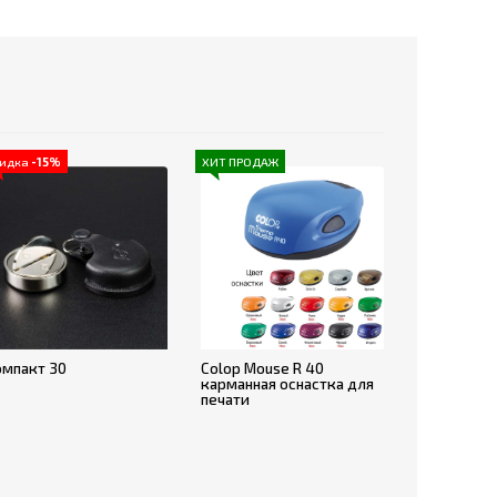
кидка
-15%
ХИТ ПРОДАЖ
омпакт 30
Colop Mouse R 40
карманная оснастка для
печати