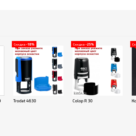
Скидка
-18%
Скидка
-25%
С
О
Trodat 4630
Colop R 30
К