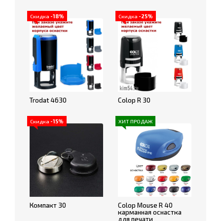
Скидка
-18%
Скидка
-25%
Trodat 4630
Colop R 30
Скидка
-15%
ХИТ ПРОДАЖ
Компакт 30
Colop Mouse R 40
карманная оснастка
для печати