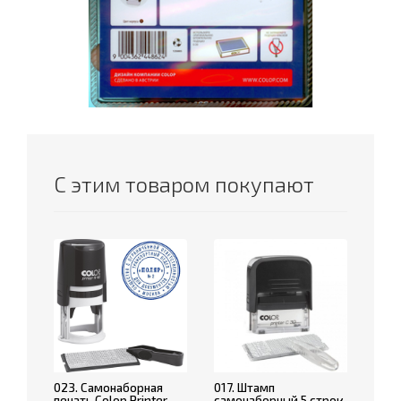
С этим товаром покупают
023. Самонаборная
017. Штамп
печать Colop Printer
самонаборный 5 строк,