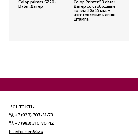
Colop printer S220-
Colop Printer 53 dater.
Dater. Датер
Датер со свободным
полем 30х45 мм. +
изготовление клише
штампа
Контакты
+7 (923) 707-51-78
+7 (983) 310-80-42
info@kim54.ru