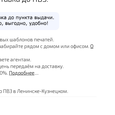
овых шаблонов печатей.
забирайте рядом с домом или офисом.
О
аете агентам.
день передаём на доставку.
00%.
Подробнее
....
о ПВЗ в Ленинске-Кузнецком.