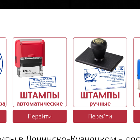
Перейти
Перейти
мпы в Ленинске-Кузнецком - дос