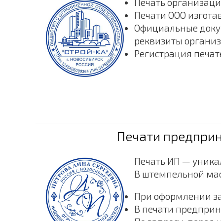
Печать организаци
Печати ООО изгота
Официальные докум
реквизиты организ
Регистрация печат
Печати предприн
Печать ИП — уника
В штемпельной мас
При оформлении за
В печати предприн